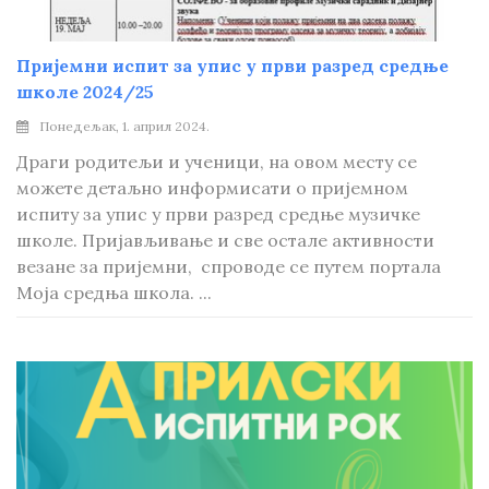
Пријемни испит за упис у први разред средње
школе 2024/25
Понедељак, 1. април 2024.
Драги родитељи и ученици, на овом месту се
можете детаљно информисати о пријемном
испиту за упис у први разред средње музичке
школе. Пријављивање и све остале активности
везане за пријемни, спроводе се путем портала
Моја средња школа. ...