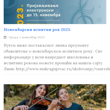
Новембарски испитни рок 2023.
Среда, 1. новембар 2023.
Путем ниже постављеног линка преузмите
обавештење о новембарском испитном року. Све
информације у вези ванредног школовања и
испитних рокова можете пронаћи на нашем сајту.
Линк: http://www.mskragujevac.rs/skolovanje/vanre