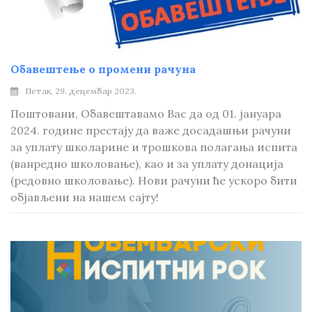
Обавештење о промени рачуна
Петак, 29. децембар 2023.
Поштовани, Обавештавамо Вас да од 01. јануара
2024. године престају да важе досадашњи рачуни
за уплату школарине и трошкова полагања испита
(ванредно школовање), као и за уплату донација
(редовно школовање). Нови рачуни ће ускоро бити
објављени на нашем сајту!