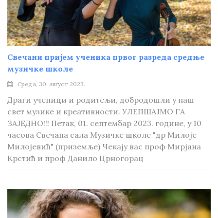
Свечани пријем ученика првог разреда средње
музичке школе
Среда, 30. август 2023.
Драги ученици и родитељи, добродошли у наш
свет музике и креативности. УЛЕПШАЈМО ГА
ЗАЈЕДНО!!! Петак, 01. септембар 2023. године, у 10
часова Свечана сала Музичке школе "др Милоје
Милојевић" (приземље) Чекају вас проф Мирјана
Крстић и проф Данило Црногорац