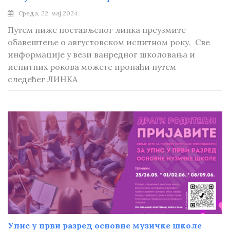
Среда, 22. мај 2024.
Путем ниже постављеног линка преузмите
обавештење о августовском испитном року. Све
информације у вези ванредног школовања и
испитних рокова можете пронаћи путем
следећег ЛИНКА
Упис у први разред основне музичке школе