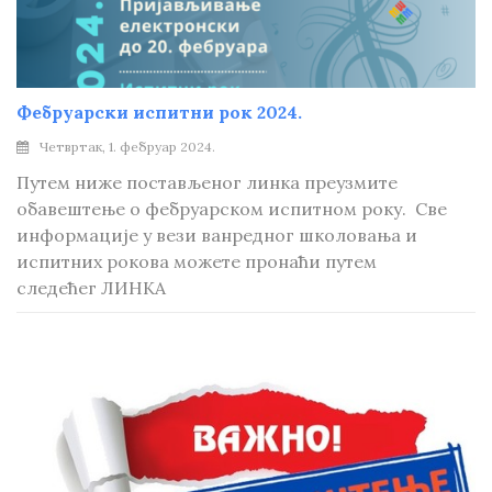
Фебруарски испитни рок 2024.
Четвртак, 1. фебруар 2024.
Путем ниже постављеног линка преузмите
обавештење о фебруарском испитном року. Све
информације у вези ванредног школовања и
испитних рокова можете пронаћи путем
следећег ЛИНКА