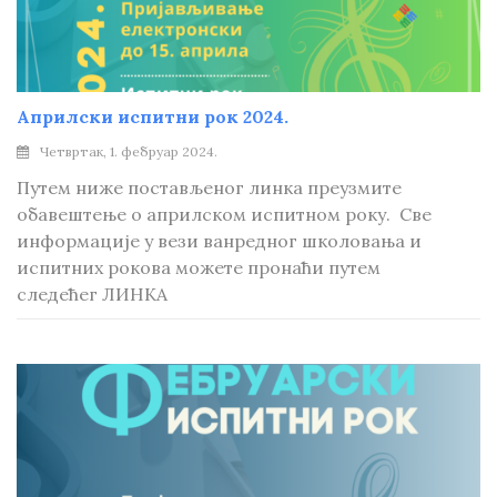
Априлски испитни рок 2024.
Четвртак, 1. фебруар 2024.
Путем ниже постављеног линка преузмите
обавештење о априлском испитном року. Све
информације у вези ванредног школовања и
испитних рокова можете пронаћи путем
следећег ЛИНКА