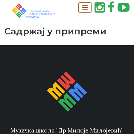
Садржај у припреми
Музичка школа ”Др Милоје Милојевић”