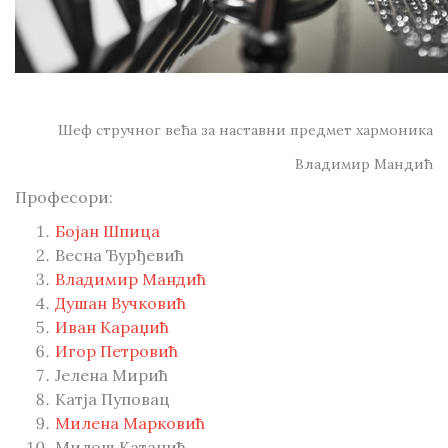
Шеф стручног већа за наставни предмет хармоника
Владимир Мандић
Професори:
Бојан Шпица
Весна Ђурђевић
Владимир Мандић
Душан Вучковић
Иван Караџић
Игор Петровић
Јелена Мирић
Катја Пуповац
Милена Марковић
Милош Катанић