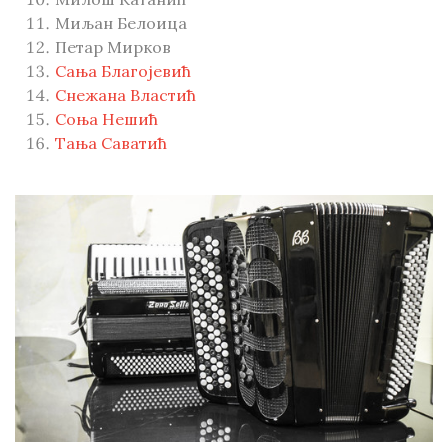
Миљан Белоица
Петар Мирков
Сања Благојевић
Снежана Властић
Соња Нешић
Тања Саватић