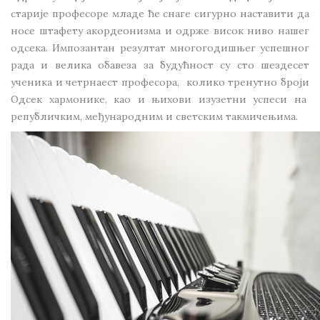
старије професоре младе ће снаге сигурно наставити да
носе штафету акордеонизма и одрже висок ниво нашег
одсека. Импозантан резултат многогодишњег успешног
рада и велика обавеза за будућност су сто шездесет
ученика и четрнаест професора, колико тренутно броји
Одсек хармонике, као и њихови изузетни успеси на
републичким, међународним и светским такмичењима.