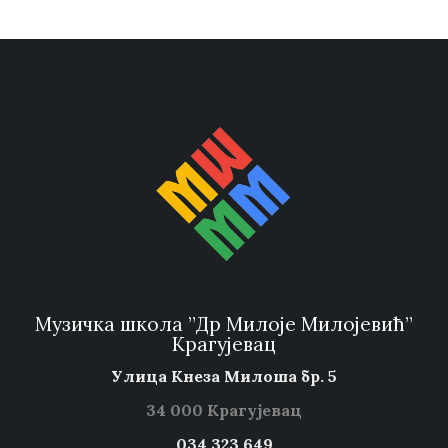
Музичка школа ”Др Милоје Милојевић”
Крагујевац
Улица Кнеза Милоша бр. 5
34 000 Крагујевац
034 323 649