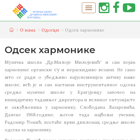
О нама
Одсеци
Одсек хармонике
Одсек хармонике
Музичка школа „Др.Милоје Милојевић“ и сам појам
су
хармонике органски
и нераскидиво везани. Не само
што се ради о убедљиво најуспешнијем активу наше
школе, већ је и сам настанак инструменталног одсека
средње музичке школе у Крагујевцу започео на
иницајативу тадашњег директора и великог ентузијасте
и заљубљеника у хармонику, Слободана Лазаревића.
Далеке 1968.године, његов тада најбољи ученик,
Радомир Томић, постаће први дипломац средње школе
одсека за хармонику.