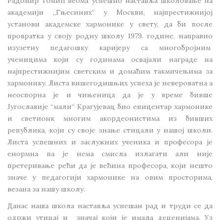
Радомир Томић веома успешно наставља школовање на
академији „Гњесиних“ у Москви, најпрестижнијој
установи академске хармонике у свету, да би после
провратка у своју родну школу 1979. године, направио
изузетну педагошку каријеру са многобројним
ученицима који су годинама освајали награде на
најпрестижнијим светским и домаћим такмичењима за
хармонику. Листа вишегодишњих успеха је невероватна а
неоспорна је и чињеница да је у време бивше
Југославије “мали“ Крагујевац био епицентар хармонике
и светионк многим акордеонистима из бивших
република, који су своје знање стицали у нашој школи.
Листа успешних и заслужних ученика и професора је
енормна па је нема смисла излагати али није
претеривање рећи да је већина професора, који нешто
значе у педагогији хармонике на овим просторима,
везана за нашу школу.
Данас наша школа наставља успешан рад и труди се да
одржи утицај и значај који је имала деценијама. Уз