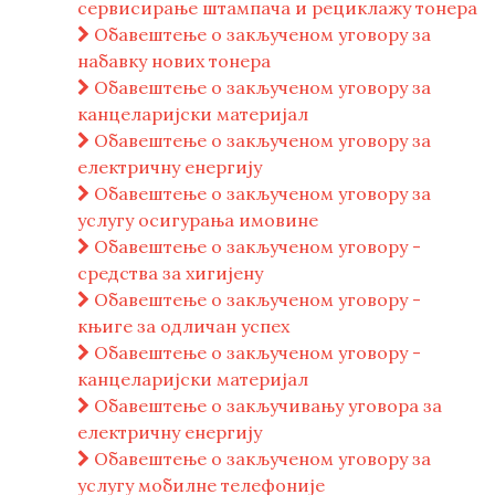
сервисирање штампача и рециклажу тонера
Обавештење о закљученом уговору за
набавку нових тонера
Обавештење о закљученом уговору за
канцеларијски материјал
Обавештење о закљученом уговору за
електричну енергију
Обавештење о закљученом уговору за
услугу осигурања имовине
Обавештење о закљученом уговору -
средства за хигијену
Обавештење о закљученом уговору -
књиге за одличан успех
Обавештење о закљученом уговору -
канцеларијски материјал
Обавештење о закључивању уговора за
електричну енергију
Обавештење о закљученом уговору за
услугу мобилне телефоније