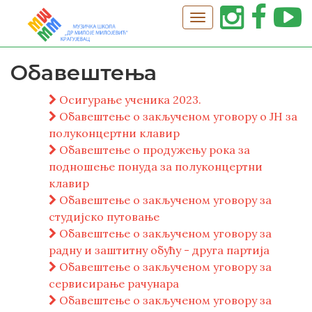
Обавештењa
Осигурање ученика 2023.
Обавештење о закљученом уговору о ЈН за
полуконцертни клавир
Обавештење о продужењу рока за
подношење понуда за полуконцертни
клавир
Обавештење о закљученом уговору за
студијско путовање
Обавештење о закљученом уговору за
радну и заштитну обућу - друга партија
Обавештење о закљученом уговору за
сервисирање рачунара
Обавештење о закљученом уговору за