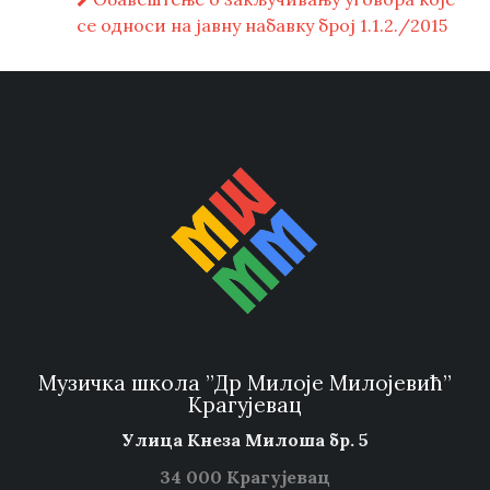
се односи на јавну набавку број 1.1.2./2015
Музичка школа ”Др Милоје Милојевић”
Крагујевац
Улица Кнеза Милоша бр. 5
34 000 Крагујевац