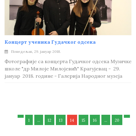
Концерт ученика Гудачког одсека
Понедељак, 29. јануар 2018.
Фотографије са концерта Гудачког одсека Музичке
школе "др Милоје Милојевић" Крагујевац - 29.
јануар 2018. године - Галерија Народног музеја
1
...
12
13
14
15
16
...
20