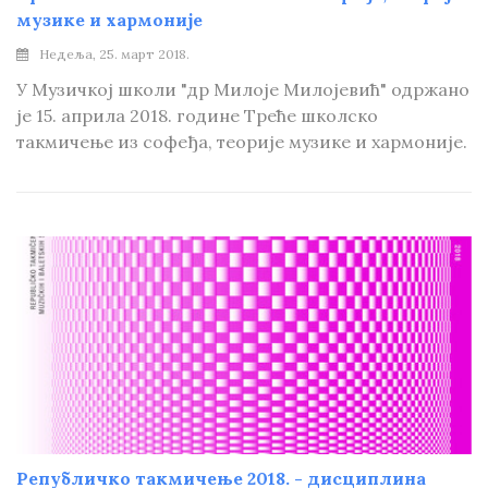
музике и хармоније
Недеља, 25. март 2018.
У Музичкој школи "др Милоје Милојевић" одржано
је 15. априла 2018. године Треће школско
такмичење из софеђа, теорије музике и хармоније.
Републичко такмичење 2018. - дисциплина