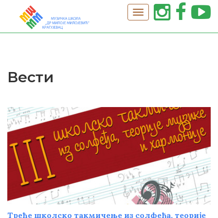
Вести
Треће школско такмичење из солфеђа, теорије