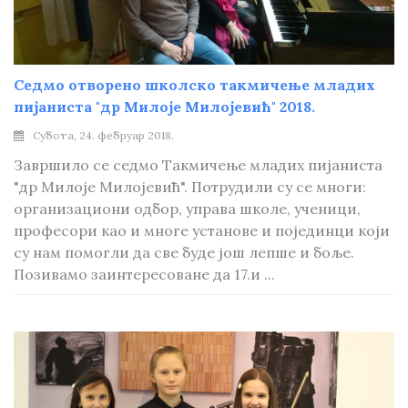
Седмо отворено школско такмичење младих
пијаниста "др Милоје Милојевић" 2018.
Субота, 24. фебруар 2018.
Завршило се седмо Такмичење младих пијаниста
"др Милоје Милојевић". Потрудили су се многи:
организациони одбор, управа школе, ученици,
професори као и многе установе и појединци који
су нам помогли да све буде још лепше и боље.
Позивамо заинтересоване да 17.и ...