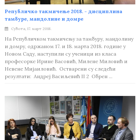
Републичко такмичење 2018. - дисциплина
тамбуре, мандолине и домре
Субота, 17. март 2018.
На Републичком такмичењу за тамбуру, мандолину
и домру, одржаном 17. и 18. марта 2018. године у
Новом Саду, наступили су ученици из класа
професорке Ирине Васовић, Милене Миловић и
Невене Мијаиловић. Остварени су следећи
резултати: Андреј Васиљевић II 2 Обрен ...