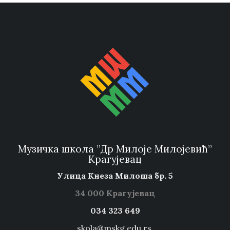
Музичка школа ”Др Милоје Милојевић”
Крагујевац
Улица Кнеза Милоша бр. 5
34 000 Крагујевац
034 323 649
skola@mskg.edu.rs