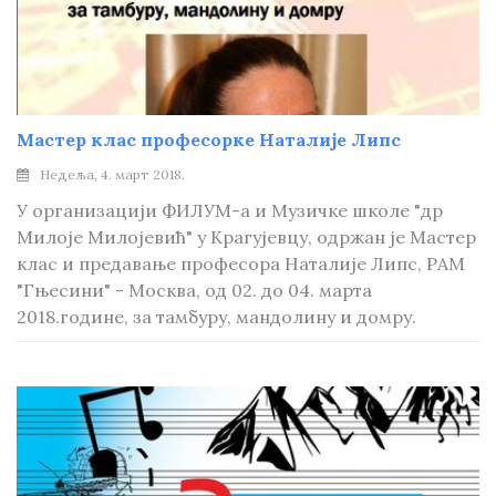
Мастер клас професорке Наталије Липс
Недеља, 4. март 2018.
У организацији ФИЛУМ-а и Музичке школе "др
Милоје Милојевић" у Крагујевцу, одржан је Мастер
клас и предавање професора Наталије Липс, РАМ
"Гњесини" - Москва, од 02. до 04. марта
2018.године, за тамбуру, мандолину и домру.