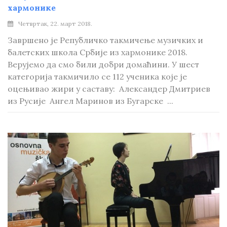
хармонике
Четвртак, 22. март 2018.
Завршено је Републичко такмичење музичких и
балетских школа Србије из хармонике 2018.
Верујемо да смо били добри домаћини. У шест
категорија такмичило се 112 ученика које је
оцењивао жири у саставу: Александер Дмитриев
из Русије Ангел Маринов из Бугарске ...