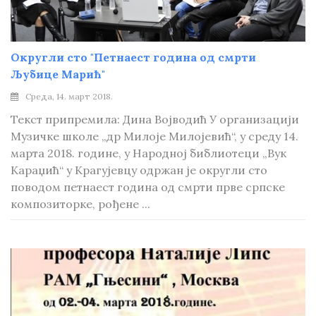
Округли сто "Петнаест година од смрти
Љубице Марић"
Среда, 14. март 2018.
Текст припремила: Дина Војводић У организацији
Музичке школе „др Милоје Милојевић“, у среду 14.
марта 2018. године, у Народној библиотеци „Вук
Караџић“ у Крагујевцу одржан је округли сто
поводом петнаест година од смрти прве српске
композиторке, рођене ...