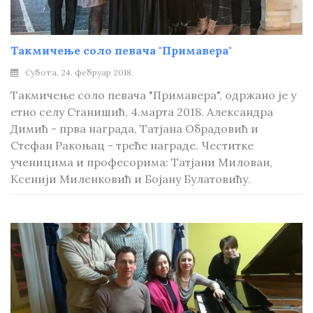
Такмичење соло певача "Примавера"
Субота, 24. фебруар 2018.
Такмичење соло певача "Примавера", одржано је у
етно селу Станишић, 4.марта 2018. Александра
Димић - прва награда, Татјана Обрадовић и
Стефан Ракоњац - треће награде. Честитке
ученицима и професорима: Татјани Милован,
Ксенији Миленковић и Бојану Булатовићу.