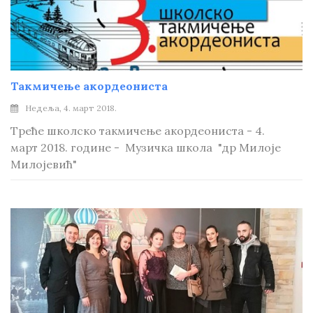
Такмичење акордеониста
Недеља, 4. март 2018.
Треће школско такмичење акордеониста - 4.
март 2018. године - Музичка школа "др Милоје
Милојевић"