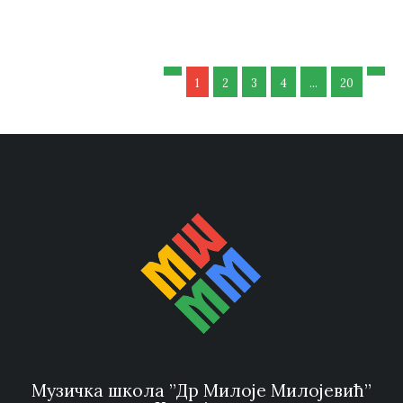
1
2
3
4
...
20
Музичка школа ”Др Милоје Милојевић”