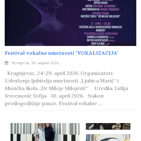
Festival vokalne umetnosti "VOKALIZACIJA"
Четвртак, 30. април 2026.
Kragujevac, 24–29. april 2026. Organizatori:
Udruženje ljubitelja umetnosti „Ljubica Marić“ i
Muzička škola „Dr Miloje Milojević“ Uredila: Lidija
Jevremović Sofija 30. april 2026. Nakon
prošlogodišnje pauze, Festival vokalne ...