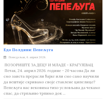
Едо Полдини: Пепељуга
Понедељак, 6. април 2026.
ПОЗОРИШТЕ ЗА ДЕЦУ И МЛАДЕ - КРАГУЈЕВАЦ
Петак, 24. април 2026. године - 20 часова Да ли
смо заиста прерасли бајке или смо само научили
да вештије скривамо своје стаклене ципелице?
Пепељуга нас вековима тихо условљава да чекамо
спас, да стрпљиво трпимо док ...