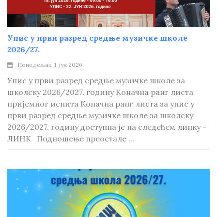
Упис у први разред средње музичке школе
2026/27.
Понедељак, 1. јун 2026.
Упис у први разред средње музичке школе за
школску 2026/2027. годину Коначна ранг листа
пријемног испита Коначна ранг листа за упис у
први разред средње музичке школе за школску
2026/2027. годину доступна је на следећем линку -
ЛИНК Подношење преостале ...