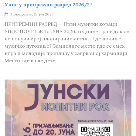
Упис у припремни разред 2026/27.
Понедељак, 15. јун 2026.
ПРИПРЕМНИ РАЗРЕД — Први музички кораци
УПИС ПОЧИЊЕ 17. ЈУНА 2026. године - траје док се
не попуни број планираних места Где почиње
музичко путовање? Замислите место где се смех,
игра и мелодије преплићу у савршеној хармонији.
Место где ваше дете ...