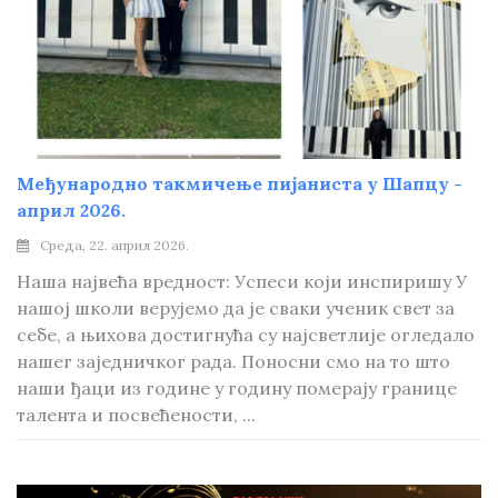
Међународно такмичење пијаниста у Шапцу -
април 2026.
Среда, 22. април 2026.
Наша највећа вредност: Успеси који инспиришу У
нашој школи верујемо да је сваки ученик свет за
себе, а њихова достигнућа су најсветлије огледало
нашег заједничког рада. Поносни смо на то што
наши ђаци из године у годину померају границе
талента и посвећености, ...