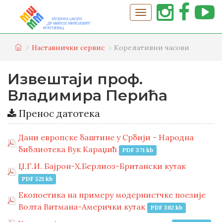
Наставнички сервис
Корелативни часови
Извештаји проф.
Владимира Перића
Пренос датотека
Дани европске баштине у Србији - Народна
библиотека Вук Караџић
PDF 371 kb
Џ.Г.И. Бајрон-Х.Берлиоз-Британски кутак
PDF 521 kb
Екопоетика на примеру модернистчке поезије
Волта Витмана-Амерички кутак
PDF 382 kb