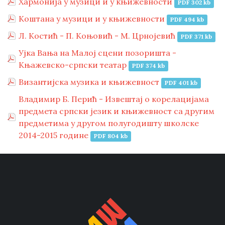
Хармонија у музици и у књижевности
PDF 302 kb
Коштана у музици и у књижевности
PDF 494 kb
Л. Костић - П. Коњовић - М. Црнојевић
PDF 371 kb
Ујка Вања на Малој сцени позоришта -
Књажевско-српски театар
PDF 374 kb
Византијска музика и књижевност
PDF 401 kb
Владимир Б. Перић - Извештај о корелацијама
предмета српски језик и књижевност са другим
предметима у другом полугодишту школске
2014-2015 године
PDF 804 kb