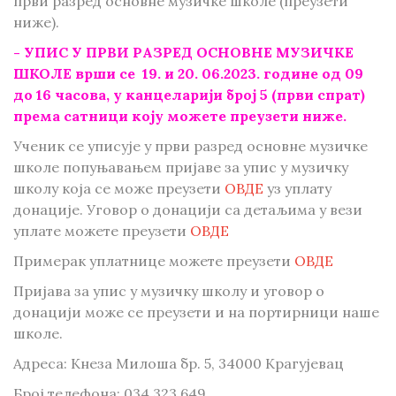
први разред основне музичке школе (преузети
ниже).
- УПИС У ПРВИ РАЗРЕД ОСНОВНЕ МУЗИЧКЕ
ШКОЛЕ врши се 19. и 20. 06.2023. године од 09
до 16 часова, у канцеларији број 5 (први спрат)
према сатници коју можете преузети ниже.
Ученик се уписује у први разред основне музичке
школе попуњавањем пријаве за упис у музичку
школу која се може преузети
ОВДЕ
уз уплату
донације. Уговор о донацији са детаљима у вези
уплате можете преузети
ОВДЕ
Примерак уплатнице можете преузети
ОВДЕ
Пријава за упис у музичку школу и уговор о
донацији може се преузети и на портирници наше
школе.
Адреса: Кнеза Милоша бр. 5, 34000 Крагујевац
Број телефона: 034 323 649