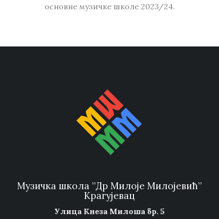
основне музичке школе 2023/24.
Музичка школа ”Др Милоје Милојевић”
Крагујевац
Улица Кнеза Милоша бр. 5