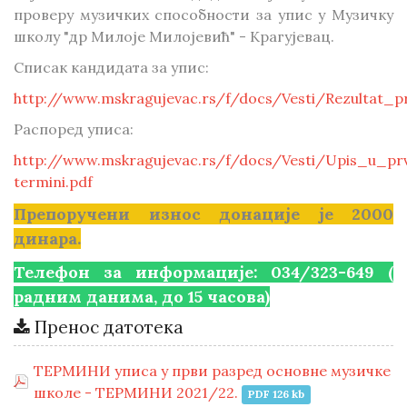
проверу музичких способности за упис у Музичку
школу "др Милоје Милојевић" - Крагујевац.
Списак кандидата за упис:
http://www.mskragujevac.rs/f/docs/Vesti/Rezultat_p
Распоред уписа:
http://www.mskragujevac.rs/f/docs/Vesti/Upis_u_p
termini.pdf
Препоручени износ донације је 2000
динара.
Телефон за информације: 034/323-649 (
радним данима, до 15 часова)
Пренос датотека
ТЕРМИНИ уписа у први разред основне музичке
школе - ТЕРМИНИ 2021/22.
PDF 126 kb