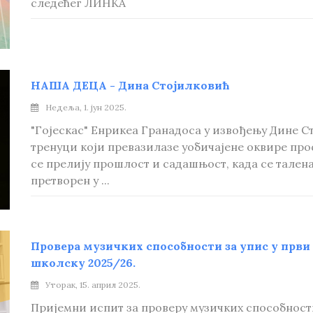
следећег ЛИНКА
НАША ДЕЦА - Дина Стојилковић
Недеља, 1. јун 2025.
"Гојескас" Енрикеа Гранадоса у извођењу Дине С
тренуци који превазилазе уобичајене оквире про
се прелију прошлост и садашњост, када се талена
претворен у ...
Провера музичких способности за упис у први
школску 2025/26.
Уторак, 15. април 2025.
Пријемни испит за проверу музичких способности