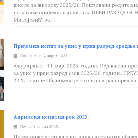
школе за школску 2025/26. Поштовани родитељи, 
полагање пријемног испита за ПРВИ РАЗРЕД О
Милојевић", за ...
Пријемни испит за упис у први разред средње
Понедељак, 7. април 2025.
Ажурирање - 19. маја 2025. године Објављени п
за упис у први разред смш 2025/26. године. ПР
2025. године Објављена је сатница и распоред за 
Априлски испитни рок 2025.
Петак, 4. април 2025.
Путем ниже постављеног линка преузмите обаве