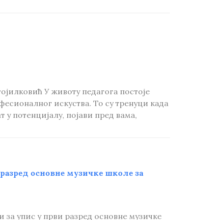
тојилковић У животу педагога постоје
фесионалног искуства. То су тренуци када
т у потенцијалу, појави пред вама,
 разред основне музичке школе за
 за упис у први разред основне музичке