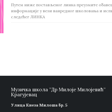
Путем ниже постављеног линка преузмите обавеш
информације у вези ванредног школовања и исп
следећег ЛИНКА
Музичка школа ”Др Милоје Милојевић”
Крагујевац
Улица Кнеза Милоша бр. 5