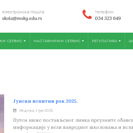
електронска пошта
телефон
skola@mskg.edu.rs
034 323 649
КИ СЕРВИС
НАСТАВНИЧКИ СЕРВИС
РЕГУЛАТИВА
Ш
Јунски испитни рок 2025.
Недеља, 1. јун 2025.
Путем ниже постављеног линка преузмите обавеш
информације у вези ванредног школовања и исп