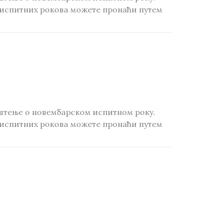
 испитних рокова можете пронаћи путем
штење о новембарском испитном року.
 испитних рокова можете пронаћи путем