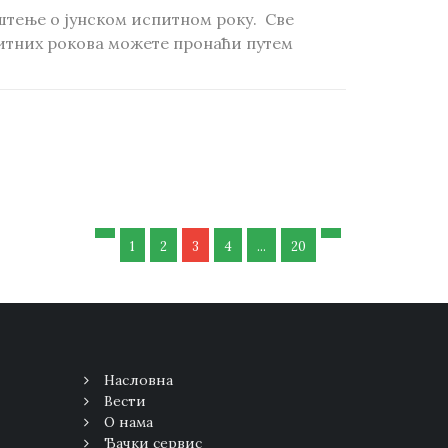
тење о јунском испитном року. Све
итних рокова можете пронаћи путем
1
2
3
4
...
20
Насловна
Вести
О нама
Ђачки сервис