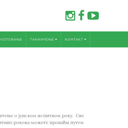
КОЛОВАЊЕ
TАКМИЧЕЊЕ
КОНТАКТ
тење о јунском испитном року. Све
итних рокова можете пронаћи путем