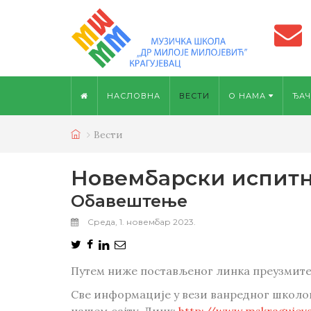
НАСЛОВНА
ВЕСТИ
О НАМА
ЂАЧ
Вести
Новембарски испитни
Обавештење
Среда, 1. новембар 2023.
Путем ниже постављеног линка преузмит
Све информације у вези ванредног школо