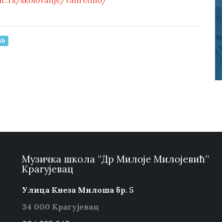
c.rs/skolovanje/vanredno/
kb
Музичка школа ”Др Милоје Милојевић”
Крагујевац
Улица Кнеза Милоша бр. 5
34 000 Крагујевац