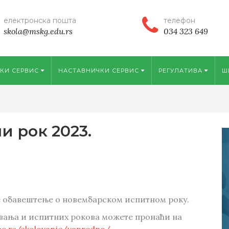
електронска пошта
телефон
skola@mskg.edu.rs
034 323 649
КИ СЕРВИС
НАСТАВНИЧКИ СЕРВИС
РЕГУЛАТИВА
Ш
 рок 2023.
е обавештење о новембарском испитном року.
вања и испитних рокова можете пронаћи на