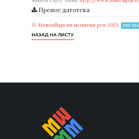
нашем сајту. Линк:
http://www.mskragujeva
Пренос датотека
Новембарски испитни рок 2023.
PDF 116 
НАЗАД НА ЛИСТУ